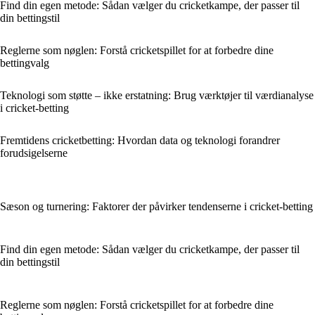
Find din egen metode: Sådan vælger du cricketkampe, der passer til
din bettingstil
Reglerne som nøglen: Forstå cricketspillet for at forbedre dine
bettingvalg
Teknologi som støtte – ikke erstatning: Brug værktøjer til værdianalyse
i cricket-betting
Fremtidens cricketbetting: Hvordan data og teknologi forandrer
forudsigelserne
Sæson og turnering: Faktorer der påvirker tendenserne i cricket-betting
Find din egen metode: Sådan vælger du cricketkampe, der passer til
din bettingstil
Reglerne som nøglen: Forstå cricketspillet for at forbedre dine