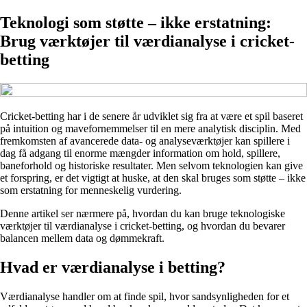
Teknologi som støtte – ikke erstatning:
Brug værktøjer til værdianalyse i cricket-
betting
Cricket-betting har i de senere år udviklet sig fra at være et spil baseret
på intuition og mavefornemmelser til en mere analytisk disciplin. Med
fremkomsten af avancerede data- og analyseværktøjer kan spillere i
dag få adgang til enorme mængder information om hold, spillere,
baneforhold og historiske resultater. Men selvom teknologien kan give
et forspring, er det vigtigt at huske, at den skal bruges som støtte – ikke
som erstatning for menneskelig vurdering.
Denne artikel ser nærmere på, hvordan du kan bruge teknologiske
værktøjer til værdianalyse i cricket-betting, og hvordan du bevarer
balancen mellem data og dømmekraft.
Hvad er værdianalyse i betting?
Værdianalyse handler om at finde spil, hvor sandsynligheden for et