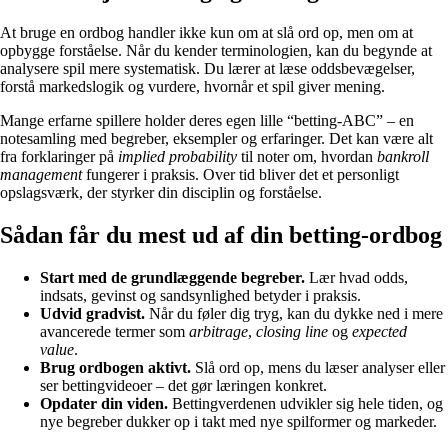
At bruge en ordbog handler ikke kun om at slå ord op, men om at
opbygge forståelse. Når du kender terminologien, kan du begynde at
analysere spil mere systematisk. Du lærer at læse oddsbevægelser,
forstå markedslogik og vurdere, hvornår et spil giver mening.
Mange erfarne spillere holder deres egen lille “betting-ABC” – en
notesamling med begreber, eksempler og erfaringer. Det kan være alt
fra forklaringer på
implied probability
til noter om, hvordan
bankroll
management
fungerer i praksis. Over tid bliver det et personligt
opslagsværk, der styrker din disciplin og forståelse.
Sådan får du mest ud af din betting-ordbog
Start med de grundlæggende begreber.
Lær hvad odds,
indsats, gevinst og sandsynlighed betyder i praksis.
Udvid gradvist.
Når du føler dig tryg, kan du dykke ned i mere
avancerede termer som
arbitrage
,
closing line
og
expected
value
.
Brug ordbogen aktivt.
Slå ord op, mens du læser analyser eller
ser bettingvideoer – det gør læringen konkret.
Opdater din viden.
Bettingverdenen udvikler sig hele tiden, og
nye begreber dukker op i takt med nye spilformer og markeder.