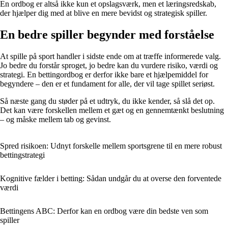
En ordbog er altså ikke kun et opslagsværk, men et læringsredskab,
der hjælper dig med at blive en mere bevidst og strategisk spiller.
En bedre spiller begynder med forståelse
At spille på sport handler i sidste ende om at træffe informerede valg.
Jo bedre du forstår sproget, jo bedre kan du vurdere risiko, værdi og
strategi. En bettingordbog er derfor ikke bare et hjælpemiddel for
begyndere – den er et fundament for alle, der vil tage spillet seriøst.
Så næste gang du støder på et udtryk, du ikke kender, så slå det op.
Det kan være forskellen mellem et gæt og en gennemtænkt beslutning
– og måske mellem tab og gevinst.
Spred risikoen: Udnyt forskelle mellem sportsgrene til en mere robust
bettingstrategi
Kognitive fælder i betting: Sådan undgår du at overse den forventede
værdi
Bettingens ABC: Derfor kan en ordbog være din bedste ven som
spiller