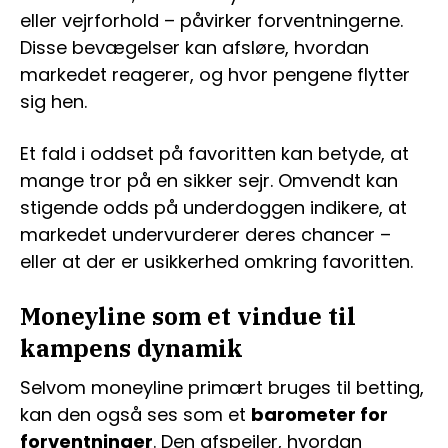
eller vejrforhold – påvirker forventningerne.
Disse bevægelser kan afsløre, hvordan
markedet reagerer, og hvor pengene flytter
sig hen.
Et fald i oddset på favoritten kan betyde, at
mange tror på en sikker sejr. Omvendt kan
stigende odds på underdoggen indikere, at
markedet undervurderer deres chancer –
eller at der er usikkerhed omkring favoritten.
Moneyline som et vindue til
kampens dynamik
Selvom moneyline primært bruges til betting,
kan den også ses som et
barometer for
forventninger
. Den afspejler, hvordan