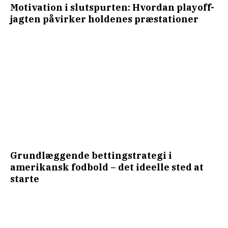
Motivation i slutspurten: Hvordan playoff-
jagten påvirker holdenes præstationer
Grundlæggende bettingstrategi i
amerikansk fodbold – det ideelle sted at
starte