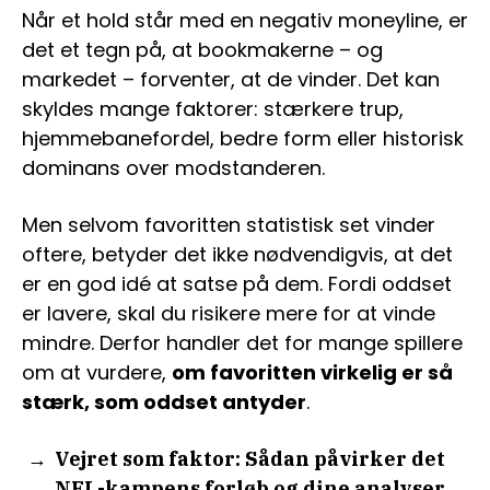
Når et hold står med en negativ moneyline, er
det et tegn på, at bookmakerne – og
markedet – forventer, at de vinder. Det kan
skyldes mange faktorer: stærkere trup,
hjemmebanefordel, bedre form eller historisk
dominans over modstanderen.
Men selvom favoritten statistisk set vinder
oftere, betyder det ikke nødvendigvis, at det
er en god idé at satse på dem. Fordi oddset
er lavere, skal du risikere mere for at vinde
mindre. Derfor handler det for mange spillere
om at vurdere,
om favoritten virkelig er så
stærk, som oddset antyder
.
Vejret som faktor: Sådan påvirker det
NFL-kampens forløb og dine analyser