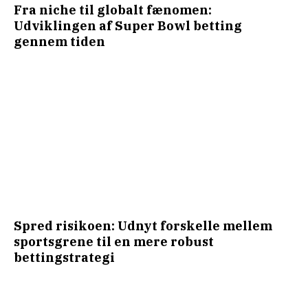
Fra niche til globalt fænomen:
Udviklingen af Super Bowl betting
gennem tiden
Spred risikoen: Udnyt forskelle mellem
sportsgrene til en mere robust
bettingstrategi