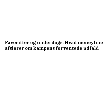
Favoritter og underdogs: Hvad moneyline
afslører om kampens forventede udfald