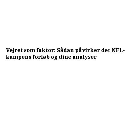
Vejret som faktor: Sådan påvirker det NFL-
kampens forløb og dine analyser